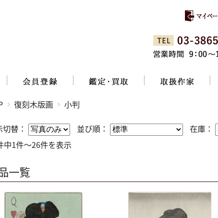
P
復刻木版画
小判
示切替：
並び順：
在庫：
6件中1件～26件を表示
品一覧