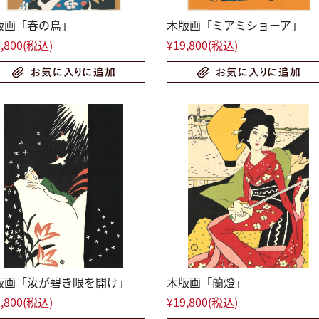
版画「春の鳥」
木版画「ミアミショーア」
,800
(税込)
¥19,800
(税込)
版画「汝が碧き眼を開け」
木版画「蘭燈」
,800
(税込)
¥19,800
(税込)