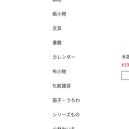
紙小物
文具
書籍
木
カレンダー
¥19
布小物
化粧雑貨
扇子・うちわ
シリーズもの
小林かいち