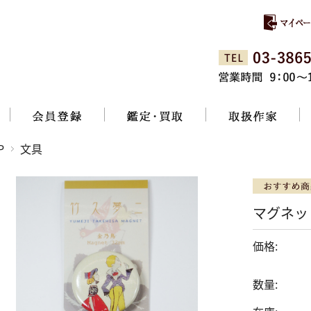
P
文具
マグネッ
価格:
数量: