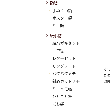
額絵
手ぬぐい額
ポスター額
ミニ額
紙小物
絵ハガキセット
一筆箋
レターセット
リングノート
ぷ
パタパタメモ
か
斜めカットメモ
2
ミニメモ帳
ひとこと箋
ぽち袋