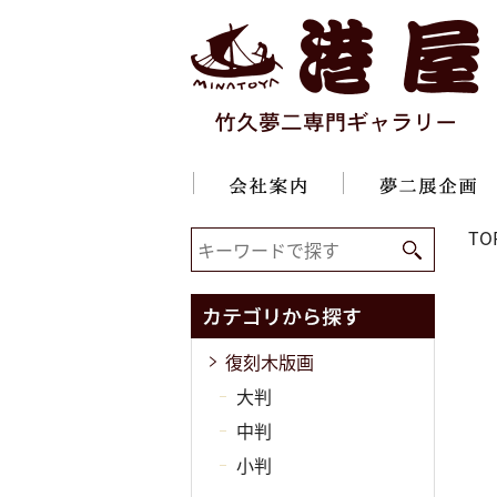
TO
復刻木版画
大判
中判
小判