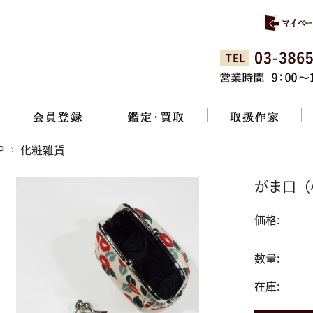
P
化粧雑貨
がま口（
価格:
数量:
在庫: