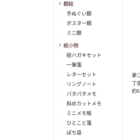
額絵
手ぬぐい額
ポスター額
ミニ額
紙小物
絵ハガキセット
一筆箋
レターセット
夢
丁
リングノート
約
パタパタメモ
斜めカットメモ
ミニメモ帳
ひとこと箋
ぽち袋