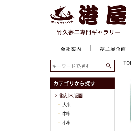
TO
復刻木版画
大判
中判
小判