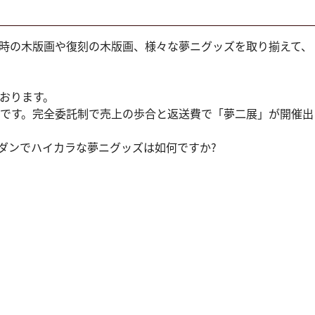
時の木版画や復刻の木版画、様々な夢ニグッズを取り揃えて、
おります。
です。完全委託制で売上の歩合と返送費で「夢二展」が開催出
ダンでハイカラな夢ニグッズは如何ですか?