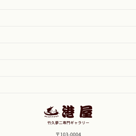
〒103-0004