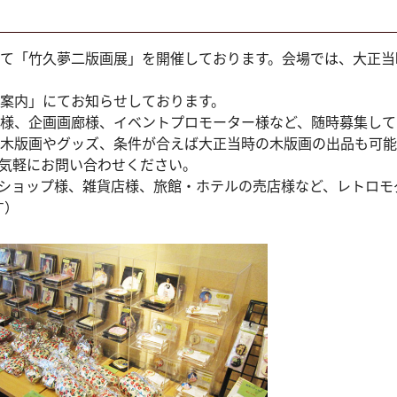
て「竹久夢二版画展」を開催しております。会場では、大正当
案内」にてお知らせしております。
様、企画画廊様、イベントプロモーター様など、随時募集して
木版画やグッズ、条件が合えば大正当時の木版画の出品も可能
気軽にお問い合わせください。
ショップ様、雑貨店様、旅館・ホテルの売店様など、レトロモ
す）