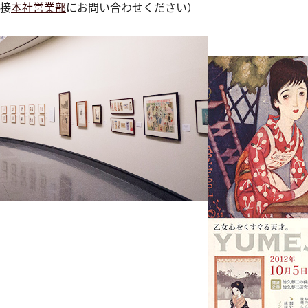
接
本社営業部
にお問い合わせください）