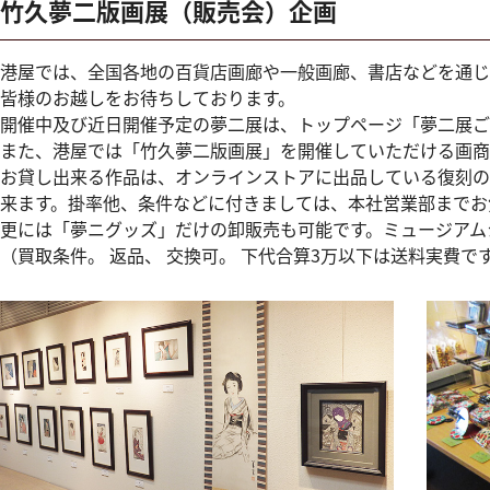
竹久夢二版画展（販売会）企画
港屋では、全国各地の百貨店画廊や一般画廊、書店などを通じ
皆様のお越しをお待ちしております。
開催中及び近日開催予定の夢二展は、トップページ「夢二展ご
また、港屋では「竹久夢二版画展」を開催していただける画商
お貸し出来る作品は、オンラインストアに出品している復刻の
来ます。掛率他、条件などに付きましては、本社営業部までお
更には「夢ニグッズ」だけの卸販売も可能です。ミュージアム
（買取条件。 返品、 交換可。 下代合算3万以下は送料実費で