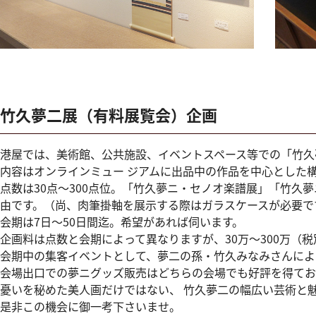
竹久夢二展（有料展覧会）企画
港屋では、美術館、公共施設、イベントスペース等での「竹久
内容はオンラインミュー ジアムに出品中の作品を中心とした
点数は30点～300点位。「竹久夢ニ・セノオ楽譜展」「竹
由です。（尚、肉筆掛軸を展示する際はガラスケースが必要で
会期は7日～50日間迄。希望があれば伺います。
企画料は点数と会期によって異なりますが、30万～300万（
会期中の集客イベントとして、夢二の孫・竹久みなみさんによ
会場出口での夢ニグッズ販売はどちらの会場でも好評を得てお
憂いを秘めた美人画だけではない、 竹久夢二の幅広い芸術と
是非この機会に御一考下さいませ。