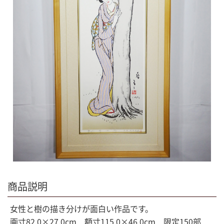
商品説明
女性と樹の描き分けが面白い作品です。
画寸82.0×27.0cm 額寸115.0×46.0cm 限定150部