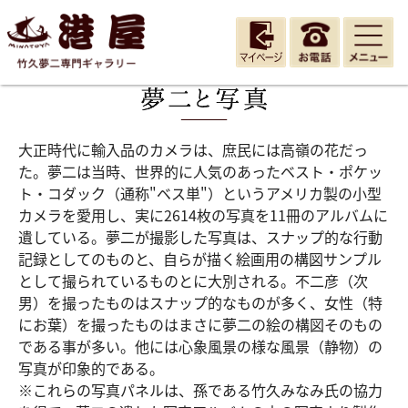
大正時代に輸入品のカメラは、庶民には高嶺の花だっ
た。夢二は当時、世界的に人気のあったベスト・ポケッ
ト・コダック（通称"ベス単"）というアメリカ製の小型
カメラを愛用し、実に2614枚の写真を11冊のアルバムに
遺している。夢二が撮影した写真は、スナップ的な行動
記録としてのものと、自らが描く絵画用の構図サンプル
として撮られているものとに大別される。不二彦（次
男）を撮ったものはスナップ的なものが多く、女性（特
にお葉）を撮ったものはまさに夢二の絵の構図そのもの
である事が多い。他には心象風景の様な風景（静物）の
写真が印象的である。
※これらの写真パネルは、孫である竹久みなみ氏の協力