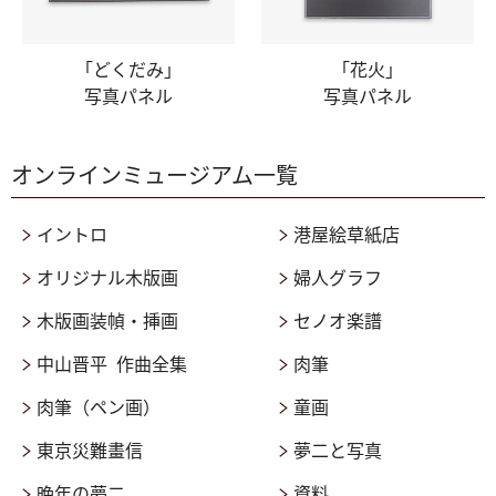
「どくだみ」
「花火」
写真パネル
写真パネル
オンラインミュージアム一覧
イントロ
港屋絵草紙店
オリジナル木版画
婦人グラフ
木版画装幀・挿画
セノオ楽譜
中山晋平 作曲全集
肉筆
肉筆（ペン画）
童画
東京災難畫信
夢二と写真
晩年の夢二
資料