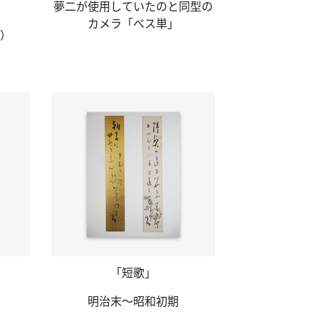
夢二が使用して
いたのと同型の
カメラ
「べス単」
）
「短歌」
明治末～昭和初期