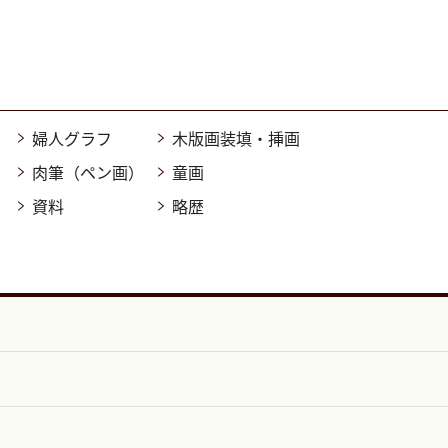
婦人グラフ
木版画装填・挿画
肉筆（ペン画）
童画
資料
略歴