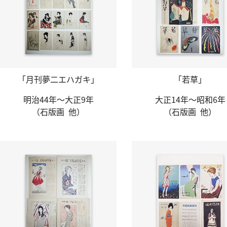
「月刊夢二
エハガキ」
「若草」
明治44年～
大正9年
大正14年～
昭和6年
（石版画 他）
（石版画 他）