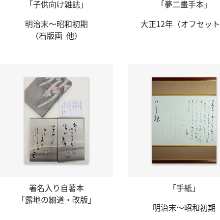
「子供向け雑誌」
「夢二畫手本」
明治末～昭和初期
大正12年
（オフセット
（石版画 他）
署名入り自著本
「手紙」
「露地の細道・
改版」
明治末～昭和初期