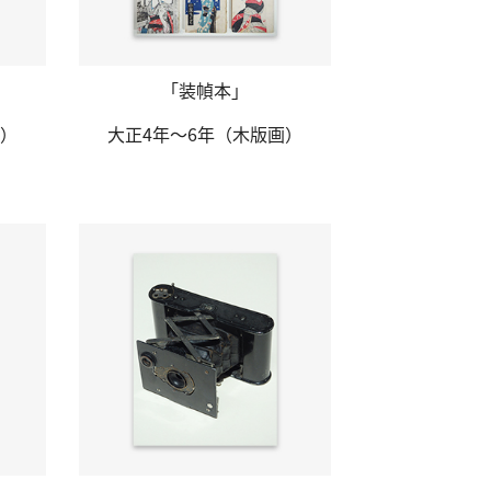
「装幀本」
）
大正4年～6年
（木版画）