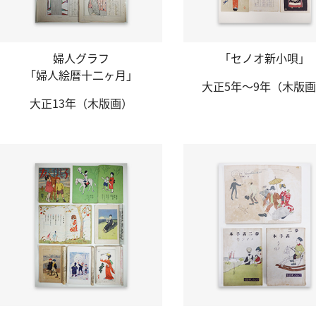
婦人グラフ
「セノオ新小唄」
「婦人絵暦
十二ヶ月」
大正5年～9年
（木版画
大正13年
（木版画）