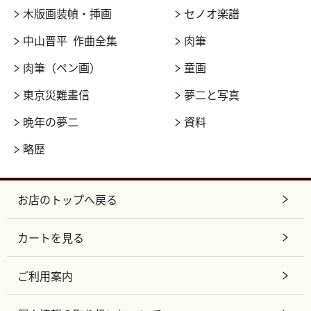
木版画装幀・挿画
セノオ楽譜
中山晋平 作曲全集
肉筆
肉筆（ペン画）
童画
東京災難畫信
夢二と写真
晩年の夢二
資料
略歴
お店のトップへ戻る
カートを見る
ご利用案内